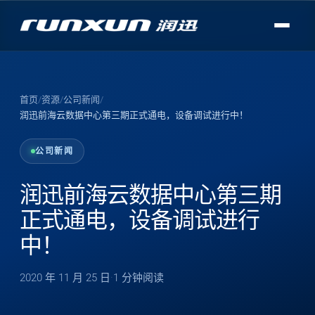
首页
/
资源
/
公司新闻
/
润迅前海云数据中心第三期正式通电，设备调试进行中！
公司新闻
润迅前海云数据中心第三期
正式通电，设备调试进行
中！
2020 年 11 月 25 日
·
1 分钟阅读