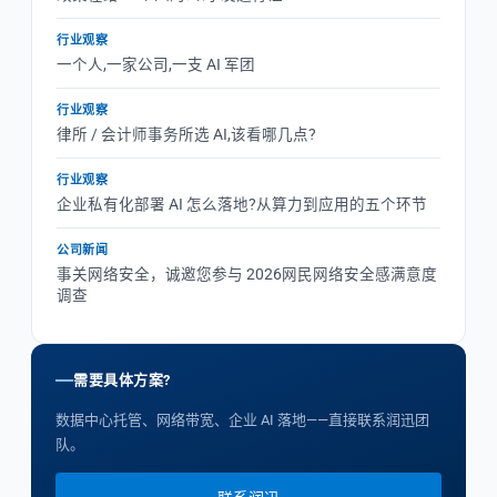
行业观察
一个人,一家公司,一支 AI 军团
行业观察
律所 / 会计师事务所选 AI,该看哪几点?
行业观察
企业私有化部署 AI 怎么落地?从算力到应用的五个环节
公司新闻
事关网络安全，诚邀您参与 2026网民网络安全感满意度
调查
需要具体方案?
数据中心托管、网络带宽、企业 AI 落地——直接联系润迅团
队。