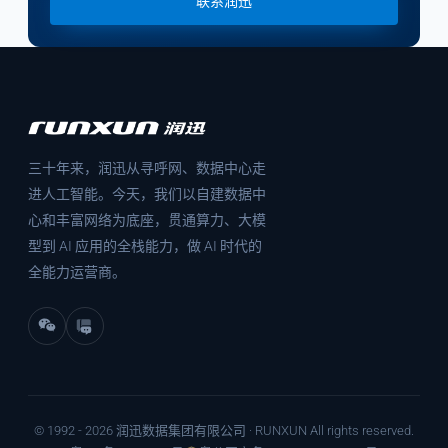
联系润迅
三十年来，润迅从寻呼网、数据中心走
进人工智能。今天，我们以自建数据中
心和丰富网络为底座，贯通算力、大模
型到 AI 应用的全栈能力，做 AI 时代的
全能力运营商。
© 1992 - 2026 润迅数据集团有限公司 · RUNXUN All rights reserved.