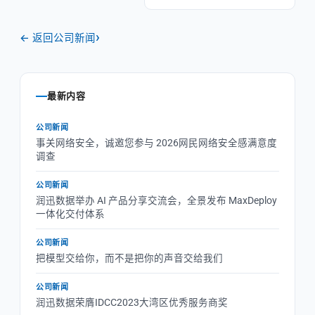
正式通电，设备调试进行
中！
← 返回公司新闻
最新内容
公司新闻
事关网络安全，诚邀您参与 2026网民网络安全感满意度
调查
公司新闻
润迅数据举办 AI 产品分享交流会，全景发布 MaxDeploy
一体化交付体系
公司新闻
把模型交给你，而不是把你的声音交给我们
公司新闻
润迅数据荣膺IDCC2023大湾区优秀服务商奖