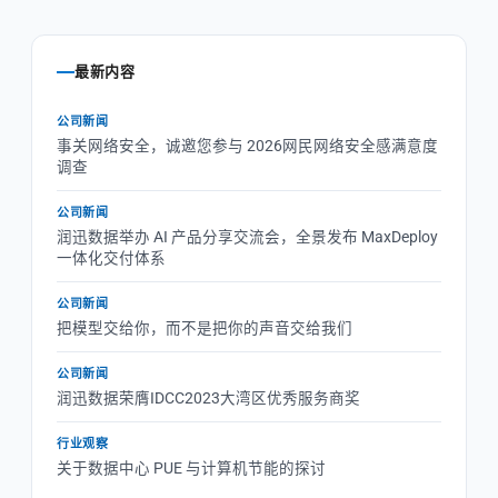
最新内容
公司新闻
事关网络安全，诚邀您参与 2026网民网络安全感满意度
调查
公司新闻
润迅数据举办 AI 产品分享交流会，全景发布 MaxDeploy
一体化交付体系
公司新闻
把模型交给你，而不是把你的声音交给我们
公司新闻
润迅数据荣膺IDCC2023大湾区优秀服务商奖
行业观察
关于数据中心 PUE 与计算机节能的探讨