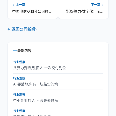
← 上一篇
下一篇 →
中国电信罗湖分公司领导
能源·算力·数字化！润迅
一行莅临“润迅前海云数
数据受邀参加第十六届中
据中心”参观交流
国IDC产业大典
← 返回公司新闻
最新内容
行业观察
从算力到应用,把 AI 一次交付到位
行业观察
AI 要落地,先有一块结实的地
行业观察
中小企业的 AI,不该是奢侈品
行业观察