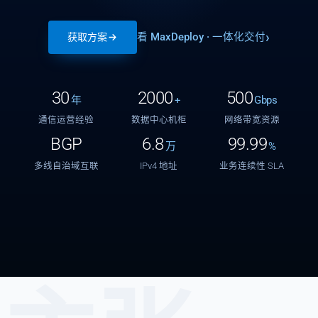
看 MaxDeploy · 一体化交付
获取方案
30
2000
500
年
+
Gbps
通信运营经验
数据中心机柜
网络带宽资源
BGP
6.8
99.99
万
%
多线自治域互联
IPv4 地址
业务连续性 SLA