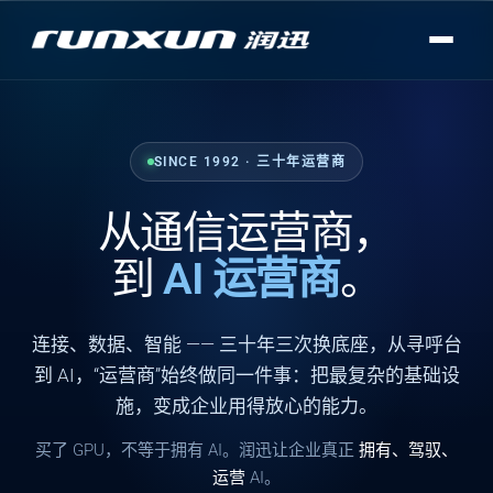
SINCE 1992 · 三十年运营商
从通信运营商，
到
AI 运营商
。
连接
、
数据
、
智能
—— 三十年三次换底座，从寻呼台
到 AI，“运营商”始终做同一件事：把最复杂的基础设
施，变成企业用得放心的能力。
买了 GPU，不等于拥有 AI。润迅让企业真正
拥有、驾驭、
运营
AI。