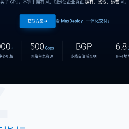
买了 GPU，不等于拥有 AI。润迅让企业真正
拥有、驾驭、运营
AI。
看 MaxDeploy · 一体化交付
获取方案
000
500
BGP
6.8
+
Gbps
中心机柜
网络带宽资源
多线自治域互联
IPv4 
张