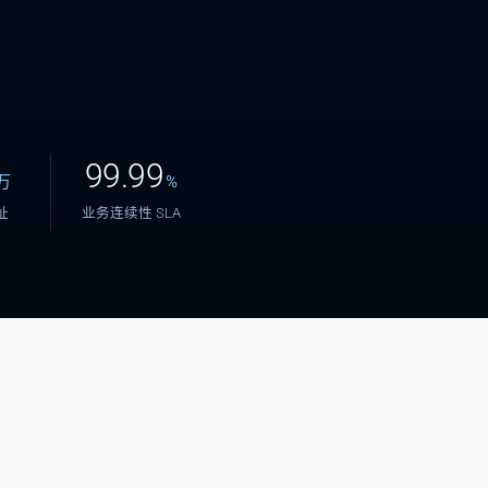
99.99
万
%
地址
业务连续性 SLA