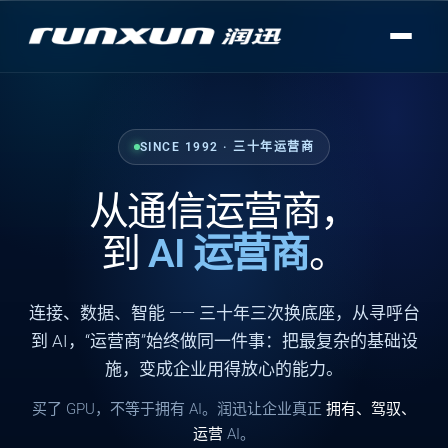
SINCE 1992 · 三十年运营商
从通信运营商，
到
AI 运营商
。
连接
、
数据
、
智能
—— 三十年三次换底座，从寻呼台
到 AI，“运营商”始终做同一件事：把最复杂的基础设
施，变成企业用得放心的能力。
买了 GPU，不等于拥有 AI。润迅让企业真正
拥有、驾驭、
运营
AI。