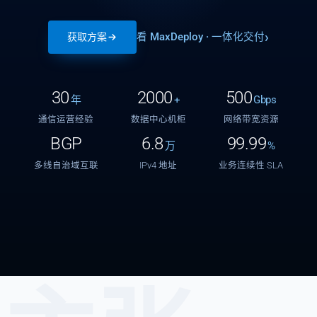
看 MaxDeploy · 一体化交付
获取方案
30
2000
500
年
+
Gbps
通信运营经验
数据中心机柜
网络带宽资源
BGP
6.8
99.99
万
%
多线自治域互联
IPv4 地址
业务连续性 SLA