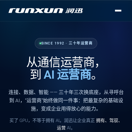
SINCE 1992 · 三十年运营商
从通信运营商，
到
AI 运营商
。
连接
、
数据
、
智能
—— 三十年三次换底座，从寻呼台
到 AI，“运营商”始终做同一件事：把最复杂的基础设
施，变成企业用得放心的能力。
买了 GPU，不等于拥有 AI。润迅让企业真正
拥有、驾驭、
运营
AI。