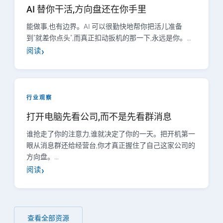
AI 替你干活,方向盘还在你手里
能做事,也有边界。AI 可以很勤快地帮你把活儿准备
到"就差你点头",而真正扣动扳机的那一下,永远是你。…
阅读
行业观察
打开电脑先看公司,而不是先看群消息
谁抢走了你的注意力,谁就决定了你的一天。把开机第一
眼从消息群还给经营台,你才真正握住了自己这家公司的
方向盘。…
阅读
查看全部资源