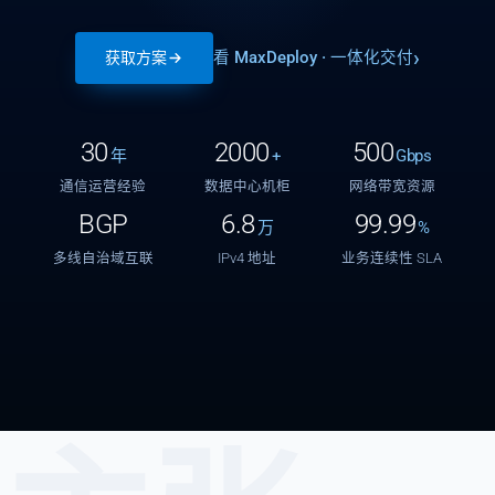
看 MaxDeploy · 一体化交付
获取方案
30
2000
500
年
+
Gbps
通信运营经验
数据中心机柜
网络带宽资源
BGP
6.8
99.99
万
%
多线自治域互联
IPv4 地址
业务连续性 SLA