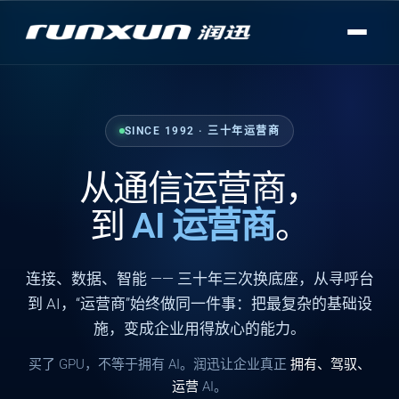
SINCE 1992 · 三十年运营商
从通信运营商，
到
AI 运营商
。
连接
、
数据
、
智能
—— 三十年三次换底座，从寻呼台
到 AI，“运营商”始终做同一件事：把最复杂的基础设
施，变成企业用得放心的能力。
买了 GPU，不等于拥有 AI。润迅让企业真正
拥有、驾驭、
运营
AI。