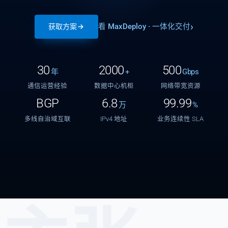
看 MaxDeploy · 一体化交付
获取方案
30
2000
500
年
+
Gbps
通信运营经验
数据中心机柜
网络带宽资源
BGP
6.8
99.99
万
%
多线自治域互联
IPv4 地址
业务连续性 SLA