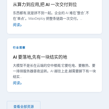
从算力到应用,把 AI 一次交付到位
东西都有,就是拼不到一起。企业的 AI 难在"整合",不
在"单点"。MaxDeploy 把整条链路一次交付。…
阅读
行业观察
AI 要落地,先有一块结实的地
大模型不是长在云端的空中楼阁,它要吃电、要散热、要
一排排服务器昼夜运转。AI 越往上走,越需要脚下有一块
结实…
阅读
查看全部资源