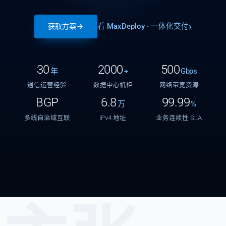
看 MaxDeploy · 一体化交付
获取方案
30
2000
500
年
+
Gbps
通信运营经验
数据中心机柜
网络带宽资源
BGP
6.8
99.99
万
%
多线自治域互联
IPv4 地址
业务连续性 SLA