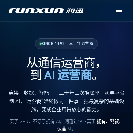
SINCE 1992 · 三十年运营商
从通信运营商，
到
AI 运营商
。
连接
、
数据
、
智能
—— 三十年三次换底座，从寻呼台
到 AI，“运营商”始终做同一件事：把最复杂的基础设
施，变成企业用得放心的能力。
买了 GPU，不等于拥有 AI。润迅让企业真正
拥有、驾驭、
运营
AI。