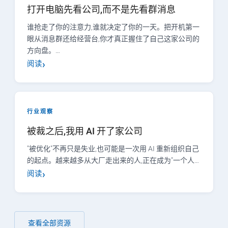
打开电脑先看公司,而不是先看群消息
谁抢走了你的注意力,谁就决定了你的一天。把开机第一
眼从消息群还给经营台,你才真正握住了自己这家公司的
方向盘。…
阅读
行业观察
被裁之后,我用 AI 开了家公司
"被优化"不再只是失业,也可能是一次用 AI 重新组织自己
的起点。越来越多从大厂走出来的人,正在成为"一个人…
阅读
查看全部资源