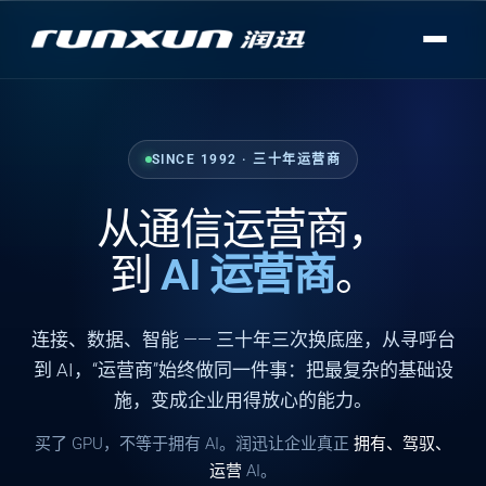
SINCE 1992 · 三十年运营商
从通信运营商，
到
AI 运营商
。
连接
、
数据
、
智能
—— 三十年三次换底座，从寻呼台
到 AI，“运营商”始终做同一件事：把最复杂的基础设
施，变成企业用得放心的能力。
买了 GPU，不等于拥有 AI。润迅让企业真正
拥有、驾驭、
运营
AI。