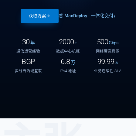
看 MaxDeploy · 一体化交付
获取方案
30
2000
500
年
+
Gbps
通信运营经验
数据中心机柜
网络带宽资源
BGP
6.8
99.99
万
%
多线自治域互联
IPv4 地址
业务连续性 SLA