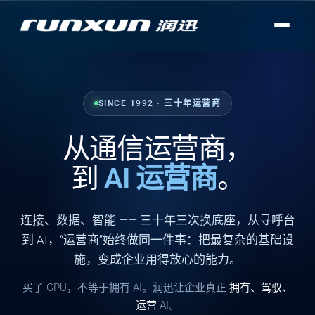
SINCE 1992 · 三十年运营商
从通信运营商，
到
AI 运营商
。
连接
、
数据
、
智能
—— 三十年三次换底座，从寻呼台
到 AI，“运营商”始终做同一件事：把最复杂的基础设
施，变成企业用得放心的能力。
买了 GPU，不等于拥有 AI。润迅让企业真正
拥有、驾驭、
运营
AI。