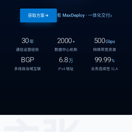
看 MaxDeploy · 一体化交付
获取方案
30
2000
500
年
+
Gbps
通信运营经验
数据中心机柜
网络带宽资源
BGP
6.8
99.99
万
%
多线自治域互联
IPv4 地址
业务连续性 SLA