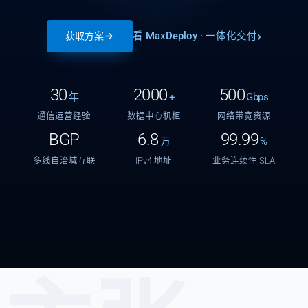
看 MaxDeploy · 一体化交付
获取方案
30
2000
500
年
+
Gbps
通信运营经验
数据中心机柜
网络带宽资源
BGP
6.8
99.99
万
%
多线自治域互联
IPv4 地址
业务连续性 SLA