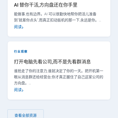
AI 替你干活,方向盘还在你手里
能做事,也有边界。AI 可以很勤快地帮你把活儿准备
到"就差你点头",而真正扣动扳机的那一下,永远是你。…
阅读
行业观察
打开电脑先看公司,而不是先看群消息
谁抢走了你的注意力,谁就决定了你的一天。把开机第一
眼从消息群还给经营台,你才真正握住了自己这家公司的
方向盘。…
阅读
查看全部资源