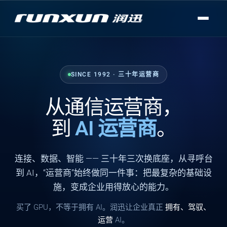
SINCE 1992 · 三十年运营商
从通信运营商，
到
AI 运营商
。
连接
、
数据
、
智能
—— 三十年三次换底座，从寻呼台
到 AI，“运营商”始终做同一件事：把最复杂的基础设
施，变成企业用得放心的能力。
买了 GPU，不等于拥有 AI。润迅让企业真正
拥有、驾驭、
运营
AI。