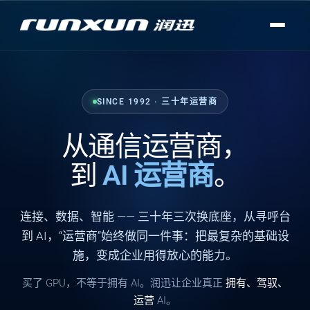
SINCE 1992 · 三十年运营商
从通信运营商，
到
AI 运营商
。
连接
、
数据
、
智能
—— 三十年三次换底座，从寻呼台
到 AI，“运营商”始终做同一件事：把最复杂的基础设
施，变成企业用得放心的能力。
买了 GPU，不等于拥有 AI。润迅让企业真正
拥有、驾驭、
运营
AI。