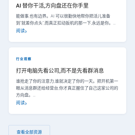
AI 替你干活,方向盘还在你手里
能做事,也有边界。AI 可以很勤快地帮你把活儿准备
到"就差你点头",而真正扣动扳机的那一下,永远是你。…
阅读
行业观察
打开电脑先看公司,而不是先看群消息
谁抢走了你的注意力,谁就决定了你的一天。把开机第一
眼从消息群还给经营台,你才真正握住了自己这家公司的
方向盘。…
阅读
查看全部资源