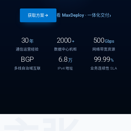
看 MaxDeploy · 一体化交付
获取方案
30
2000
500
年
+
Gbps
通信运营经验
数据中心机柜
网络带宽资源
BGP
6.8
99.99
万
%
多线自治域互联
IPv4 地址
业务连续性 SLA