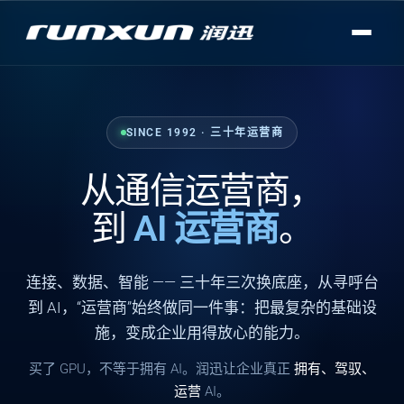
SINCE 1992 · 三十年运营商
从通信运营商，
到
AI 运营商
。
连接
、
数据
、
智能
—— 三十年三次换底座，从寻呼台
到 AI，“运营商”始终做同一件事：把最复杂的基础设
施，变成企业用得放心的能力。
买了 GPU，不等于拥有 AI。润迅让企业真正
拥有、驾驭、
运营
AI。