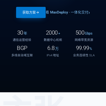
看 MaxDeploy · 一体化交付
获取方案
30
2000
500
年
+
Gbps
通信运营经验
数据中心机柜
网络带宽资源
BGP
6.8
99.99
万
%
多线自治域互联
IPv4 地址
业务连续性 SLA