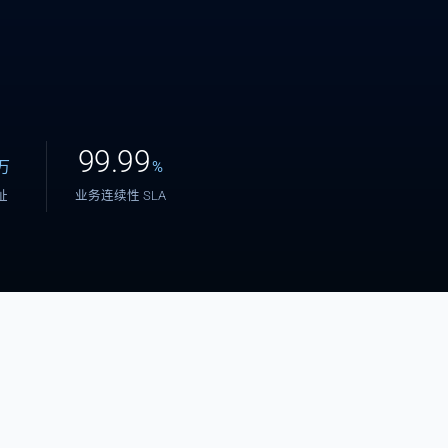
99.99
万
%
地址
业务连续性 SLA