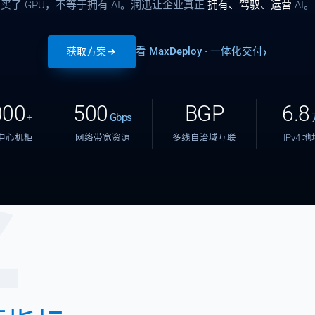
买了 GPU，不等于拥有 AI。润迅让企业真正
拥有、驾驭、运营
AI。
看 MaxDeploy · 一体化交付
获取方案
000
500
BGP
6.8
+
Gbps
中心机柜
网络带宽资源
多线自治域互联
IPv4 
张