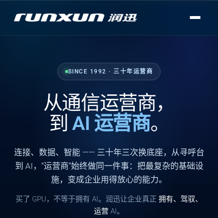
SINCE 1992 · 三十年运营商
从通信运营商，
到
AI 运营商
。
连接
、
数据
、
智能
—— 三十年三次换底座，从寻呼台
到 AI，“运营商”始终做同一件事：把最复杂的基础设
施，变成企业用得放心的能力。
买了 GPU，不等于拥有 AI。润迅让企业真正
拥有、驾驭、
运营
AI。