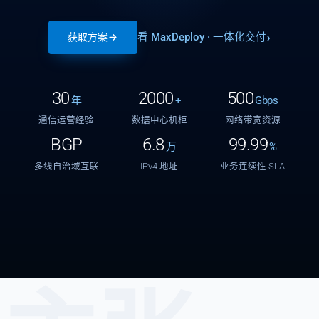
看 MaxDeploy · 一体化交付
获取方案
30
2000
500
年
+
Gbps
通信运营经验
数据中心机柜
网络带宽资源
BGP
6.8
99.99
万
%
多线自治域互联
IPv4 地址
业务连续性 SLA