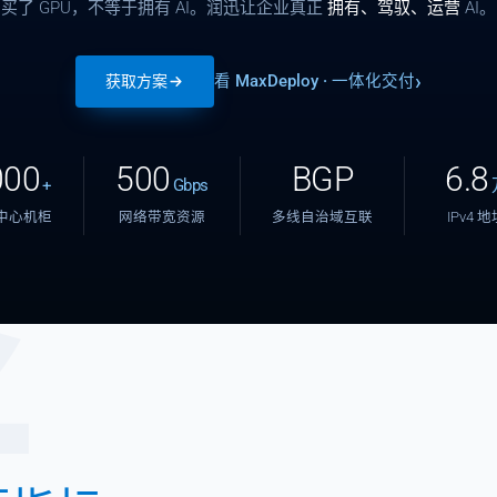
买了 GPU，不等于拥有 AI。润迅让企业真正
拥有、驾驭、运营
AI。
看 MaxDeploy · 一体化交付
获取方案
000
500
BGP
6.8
+
Gbps
中心机柜
网络带宽资源
多线自治域互联
IPv4 
张