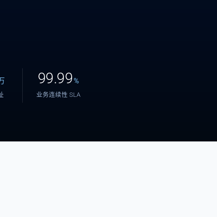
99.99
万
%
地址
业务连续性 SLA