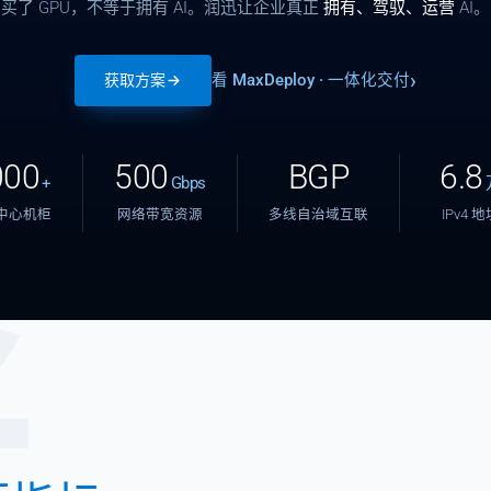
买了 GPU，不等于拥有 AI。润迅让企业真正
拥有、驾驭、运营
AI。
看 MaxDeploy · 一体化交付
获取方案
000
500
BGP
6.8
+
Gbps
中心机柜
网络带宽资源
多线自治域互联
IPv4 
张