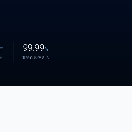
99.99
万
%
地址
业务连续性 SLA