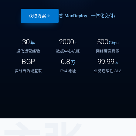
看 MaxDeploy · 一体化交付
获取方案
30
2000
500
年
+
Gbps
通信运营经验
数据中心机柜
网络带宽资源
BGP
6.8
99.99
万
%
多线自治域互联
IPv4 地址
业务连续性 SLA