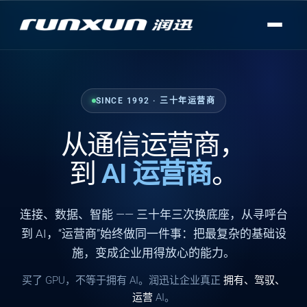
SINCE 1992 · 三十年运营商
从通信运营商，
到
AI 运营商
。
连接
、
数据
、
智能
—— 三十年三次换底座，从寻呼台
到 AI，“运营商”始终做同一件事：把最复杂的基础设
施，变成企业用得放心的能力。
买了 GPU，不等于拥有 AI。润迅让企业真正
拥有、驾驭、
运营
AI。