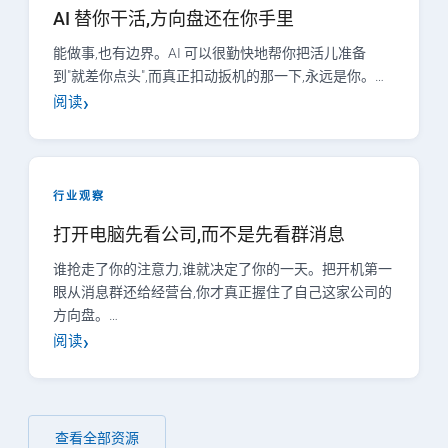
AI 替你干活,方向盘还在你手里
能做事,也有边界。AI 可以很勤快地帮你把活儿准备
到"就差你点头",而真正扣动扳机的那一下,永远是你。…
阅读
行业观察
打开电脑先看公司,而不是先看群消息
谁抢走了你的注意力,谁就决定了你的一天。把开机第一
眼从消息群还给经营台,你才真正握住了自己这家公司的
方向盘。…
阅读
查看全部资源