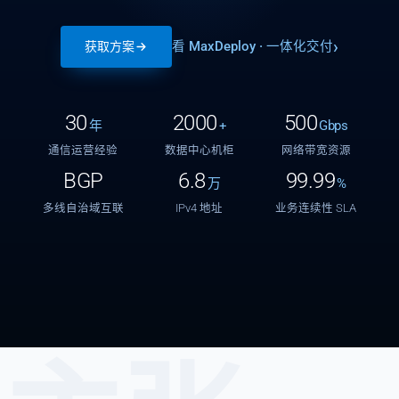
看 MaxDeploy · 一体化交付
获取方案
30
2000
500
年
+
Gbps
通信运营经验
数据中心机柜
网络带宽资源
BGP
6.8
99.99
万
%
多线自治域互联
IPv4 地址
业务连续性 SLA