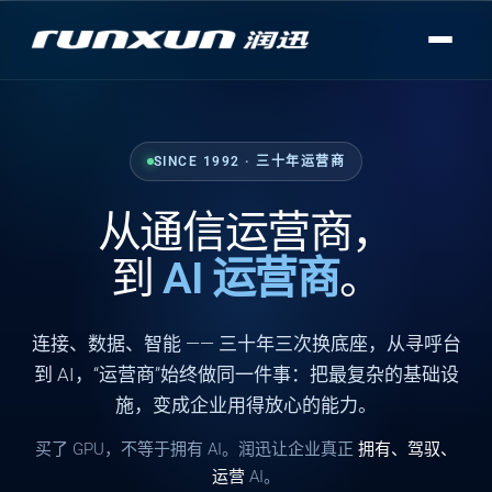
SINCE 1992 · 三十年运营商
从通信运营商，
到
AI 运营商
。
连接
、
数据
、
智能
—— 三十年三次换底座，从寻呼台
到 AI，“运营商”始终做同一件事：把最复杂的基础设
施，变成企业用得放心的能力。
买了 GPU，不等于拥有 AI。润迅让企业真正
拥有、驾驭、
运营
AI。