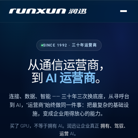
SINCE 1992 · 三十年运营商
从通信运营商，
到
AI 运营商
。
连接
、
数据
、
智能
—— 三十年三次换底座，从寻呼台
到 AI，“运营商”始终做同一件事：把最复杂的基础设
施，变成企业用得放心的能力。
买了 GPU，不等于拥有 AI。润迅让企业真正
拥有、驾驭、
运营
AI。