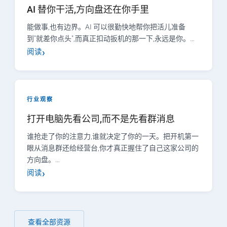
AI 替你干活,方向盘还在你手里
能做事,也有边界。AI 可以很勤快地帮你把活儿准备
到"就差你点头",而真正扣动扳机的那一下,永远是你。…
阅读
行业观察
打开电脑先看公司,而不是先看群消息
谁抢走了你的注意力,谁就决定了你的一天。把开机第一
眼从消息群还给经营台,你才真正握住了自己这家公司的
方向盘。…
阅读
查看全部资源