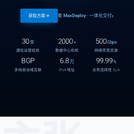
看 MaxDeploy · 一体化交付
获取方案
30
2000
500
年
+
Gbps
通信运营经验
数据中心机柜
网络带宽资源
BGP
6.8
99.99
万
%
多线自治域互联
IPv4 地址
业务连续性 SLA