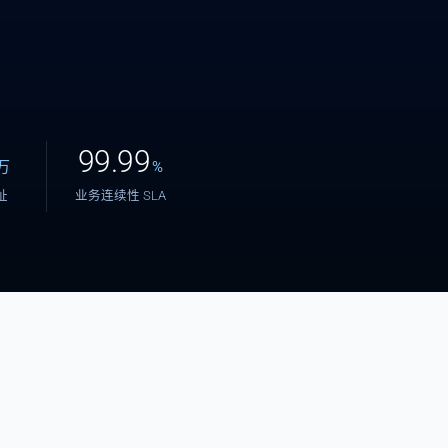
99.99
万
%
地址
业务连续性 SLA