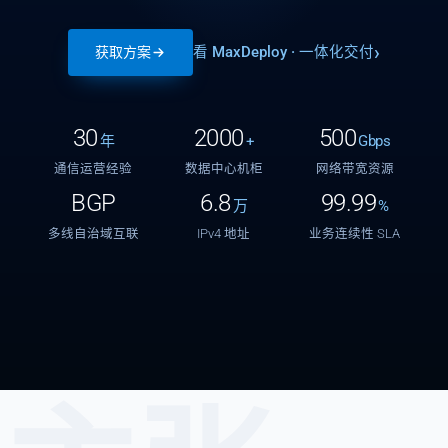
看 MaxDeploy · 一体化交付
获取方案
30
2000
500
年
+
Gbps
通信运营经验
数据中心机柜
网络带宽资源
BGP
6.8
99.99
万
%
多线自治域互联
IPv4 地址
业务连续性 SLA