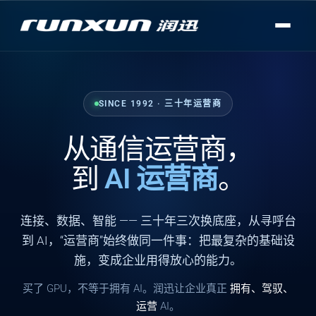
SINCE 1992 · 三十年运营商
从通信运营商，
到
AI 运营商
。
连接
、
数据
、
智能
—— 三十年三次换底座，从寻呼台
到 AI，“运营商”始终做同一件事：把最复杂的基础设
施，变成企业用得放心的能力。
买了 GPU，不等于拥有 AI。润迅让企业真正
拥有、驾驭、
运营
AI。