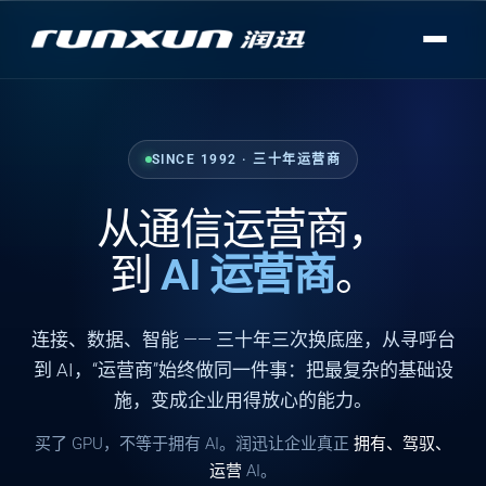
SINCE 1992 · 三十年运营商
从通信运营商，
到
AI 运营商
。
连接
、
数据
、
智能
—— 三十年三次换底座，从寻呼台
到 AI，“运营商”始终做同一件事：把最复杂的基础设
施，变成企业用得放心的能力。
买了 GPU，不等于拥有 AI。润迅让企业真正
拥有、驾驭、
运营
AI。