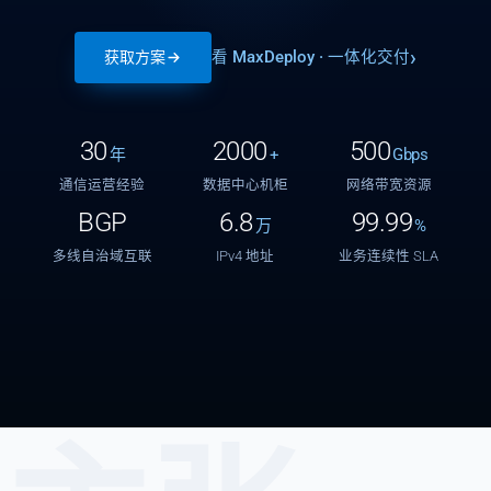
看 MaxDeploy · 一体化交付
获取方案
30
2000
500
年
+
Gbps
通信运营经验
数据中心机柜
网络带宽资源
BGP
6.8
99.99
万
%
多线自治域互联
IPv4 地址
业务连续性 SLA