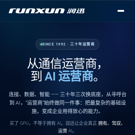
SINCE 1992 · 三十年运营商
从通信运营商，
到
AI 运营商
。
连接
、
数据
、
智能
—— 三十年三次换底座，从寻呼台
到 AI，“运营商”始终做同一件事：把最复杂的基础设
施，变成企业用得放心的能力。
买了 GPU，不等于拥有 AI。润迅让企业真正
拥有、驾驭、
运营
AI。