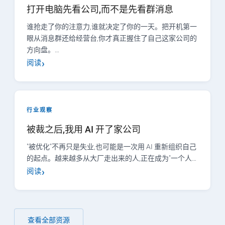
打开电脑先看公司,而不是先看群消息
谁抢走了你的注意力,谁就决定了你的一天。把开机第一
眼从消息群还给经营台,你才真正握住了自己这家公司的
方向盘。…
阅读
行业观察
被裁之后,我用 AI 开了家公司
"被优化"不再只是失业,也可能是一次用 AI 重新组织自己
的起点。越来越多从大厂走出来的人,正在成为"一个人…
阅读
查看全部资源