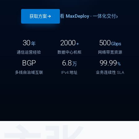
看 MaxDeploy · 一体化交付
获取方案
30
2000
500
年
+
Gbps
通信运营经验
数据中心机柜
网络带宽资源
BGP
6.8
99.99
万
%
多线自治域互联
IPv4 地址
业务连续性 SLA