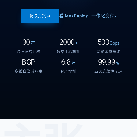
看 MaxDeploy · 一体化交付
获取方案
30
2000
500
年
+
Gbps
通信运营经验
数据中心机柜
网络带宽资源
BGP
6.8
99.99
万
%
多线自治域互联
IPv4 地址
业务连续性 SLA