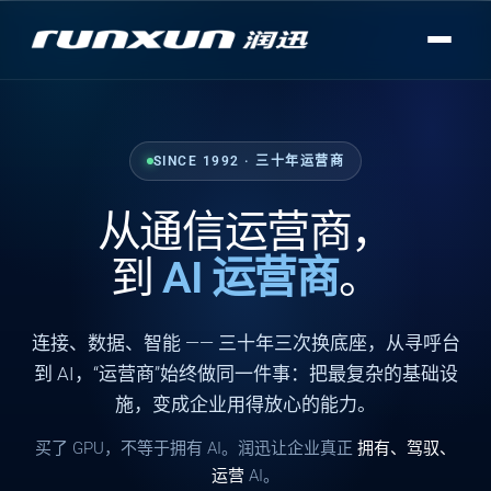
SINCE 1992 · 三十年运营商
从通信运营商，
到
AI 运营商
。
连接
、
数据
、
智能
—— 三十年三次换底座，从寻呼台
到 AI，“运营商”始终做同一件事：把最复杂的基础设
施，变成企业用得放心的能力。
买了 GPU，不等于拥有 AI。润迅让企业真正
拥有、驾驭、
运营
AI。