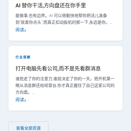
AI 替你干活,方向盘还在你手里
能做事,也有边界。AI 可以很勤快地帮你把活儿准备
到"就差你点头",而真正扣动扳机的那一下,永远是你。…
阅读
行业观察
打开电脑先看公司,而不是先看群消息
谁抢走了你的注意力,谁就决定了你的一天。把开机第一
眼从消息群还给经营台,你才真正握住了自己这家公司的
方向盘。…
阅读
查看全部资源