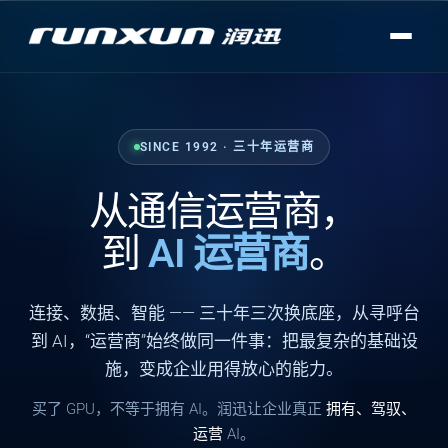
SINCE 1992 · 三十年运营商
从通信运营商，
到
AI 运营商
。
连接
、
数据
、
智能
—— 三十年三次换底座，从寻呼台
到 AI，“运营商”始终做同一件事：把最复杂的基础设
施，变成企业用得放心的能力。
买了 GPU，不等于拥有 AI。润迅让企业真正
拥有、驾驭、
运营
AI。