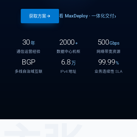
看 MaxDeploy · 一体化交付
获取方案
30
2000
500
年
+
Gbps
通信运营经验
数据中心机柜
网络带宽资源
BGP
6.8
99.99
万
%
多线自治域互联
IPv4 地址
业务连续性 SLA