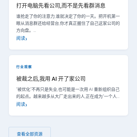
打开电脑先看公司,而不是先看群消息
谁抢走了你的注意力,谁就决定了你的一天。把开机第一
眼从消息群还给经营台,你才真正握住了自己这家公司的
方向盘。…
阅读
行业观察
被裁之后,我用 AI 开了家公司
"被优化"不再只是失业,也可能是一次用 AI 重新组织自己
的起点。越来越多从大厂走出来的人,正在成为"一个人…
阅读
查看全部资源