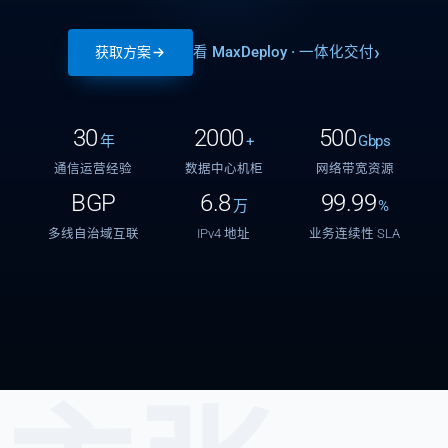
看 MaxDeploy · 一体化交付
获取方案
30
2000
500
年
+
Gbps
通信运营经验
数据中心机柜
网络带宽资源
BGP
6.8
99.99
万
%
多线自治域互联
IPv4 地址
业务连续性 SLA