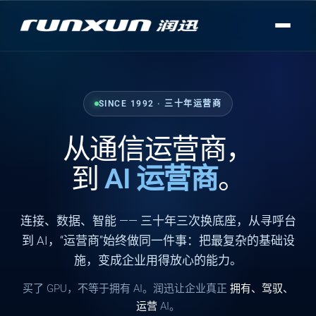
SINCE 1992 · 三十年运营商
从通信运营商，
到
AI 运营商
。
连接
、
数据
、
智能
—— 三十年三次换底座，从寻呼台
到 AI，“运营商”始终做同一件事：把最复杂的基础设
施，变成企业用得放心的能力。
买了 GPU，不等于拥有 AI。润迅让企业真正
拥有、驾驭、
运营
AI。